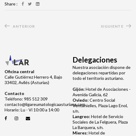
Share :
ANTERIOR
SIGUIENTE
Delegaciones
Nuestra asociación dispone de
Oficina central
delegaciones repartidas por
Calle Gutiérrez Herrero 4, Bajo
todo el territorio asturiano.
33402, Avilés (Asturias)
Gijón:
Hotel de Asociaciones -
Contacto
Avenida Galicia, 62
Teléfono: 985 512 309
Oviedo:
Centro Social
contacto@ligareumatologicaasturiana.com
Ventanielles, Plaza Lago Enol,
Horario: Lu - Vi 10:00 a 14:00
s/n.
Langreo:
Hotel de Servicio
Sociales de La Felguera, Plaza
La Barquera, s/n.
Mieres:
Hotel de