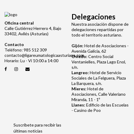
Delegaciones
Oficina central
Nuestra asociación dispone de
Calle Gutiérrez Herrero 4, Bajo
delegaciones repartidas por
33402, Avilés (Asturias)
todo el territorio asturiano.
Contacto
Gijón:
Hotel de Asociaciones -
Teléfono: 985 512 309
Avenida Galicia, 62
contacto@ligareumatologicaasturiana.com
Oviedo:
Centro Social
Horario: Lu - Vi 10:00 a 14:00
Ventanielles, Plaza Lago Enol,
s/n.
Langreo:
Hotel de Servicio
Sociales de La Felguera, Plaza
La Barquera, s/n.
Mieres:
Hotel de
Asociaciones, Calle Valeriano
Miranda, 11 - 1º
Llanes:
Edificio de las Escuelas
- Casino de Poo
Suscríbete para recibir las
últimas noticias